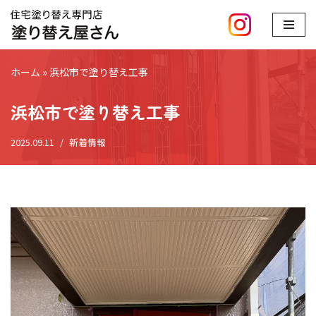
コ
ン
ホーム
»
浜松市で塗り替え工事
テ
ン
浜松市で塗り替え工事
ツ
へ
2025.09.11
新着情報
ス
キ
ッ
プ