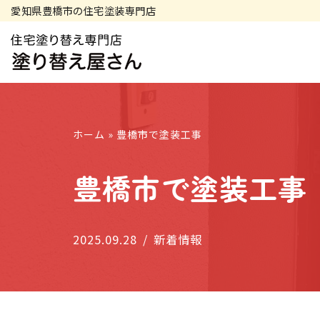
愛知県豊橋市の住宅塗装専門店
コ
ン
テ
ホーム
»
豊橋市で塗装工事
ン
ツ
豊橋市で塗装工事
へ
ス
2025.09.28
新着情報
キ
ッ