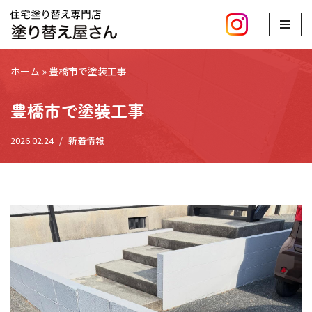
コ
ン
ホーム
»
豊橋市で塗装工事
テ
ン
豊橋市で塗装工事
ツ
へ
2026.02.24
新着情報
ス
キ
ッ
プ