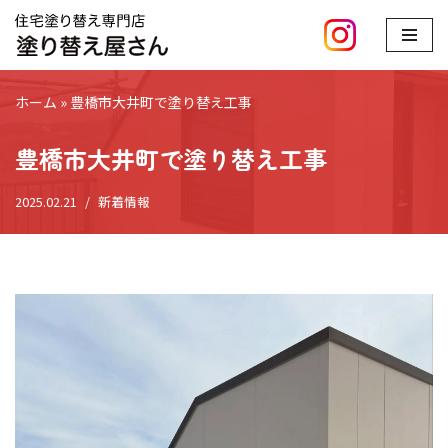
コ
ン
ホーム
»
豊橋市大井町で塗り替え工事
テ
ン
豊橋市大井町で塗り替え工事
ツ
へ
2025.02.21
新着情報
ス
キ
ッ
プ