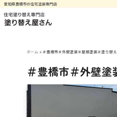
愛知県豊橋市の住宅塗装専門店
コ
ン
テ
ン
ホーム
»
＃豊橋市＃外壁塗装＃屋根塗装＃塗り替え
ツ
＃豊橋市＃外壁塗
へ
ス
キ
ッ